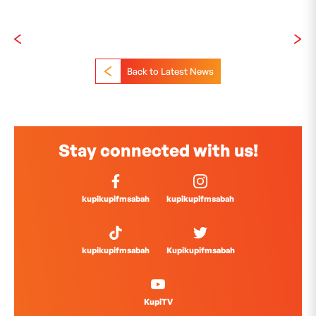
Back to Latest News
Stay connected with us!
kupikupifmsabah
kupikupifmsabah
kupikupifmsabah
Kupikupifmsabah
KupiTV