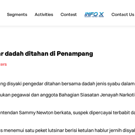
Segments
Activities
Contest
InfoX
Contact Us
ar dadah ditahan di Penampang
ters
g disyaki pengedar ditahan bersama dadah jenis syabu dalam o
ukan pegawai dan anggota Bahagian Siasatan Jenayah Narkotik 
ntendan Sammy Newton berkata, suspek dipercayai terbabit d
is menemui satu peket lutsinar berisi ketulan hablur jernih di