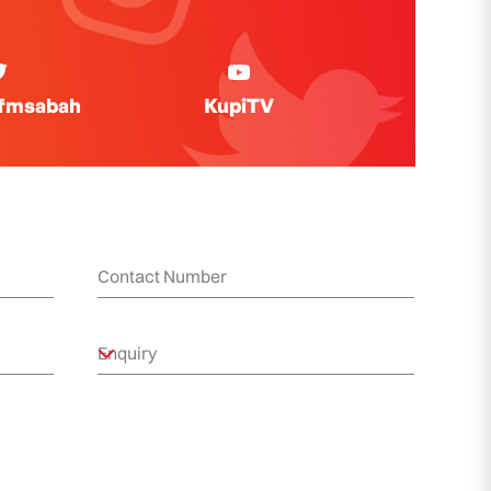
ifmsabah
KupiTV