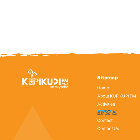
Sitemap
Home
About KUPIKUPI FM
Activities
InfoX
Contest
Contact Us