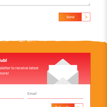
Send
lub!
letter to receive latest
more!