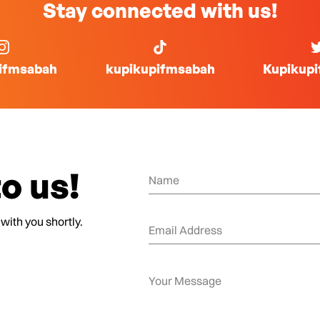
Stay connected with us!
ifmsabah
kupikupifmsabah
Kupikup
o us!
 with you shortly.