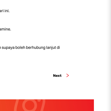
i ini.
amine.
upaya boleh berhubung lanjut di
Next