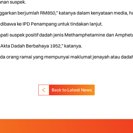
anan suspek.
ggarkan berjumlah RM850,” katanya dalam kenyataan media, har
ibawa ke IPD Penampang untuk tindakan lanjut.
dapati suspek positif dadah jenis Methamphetamine dan Amphet
 Akta Dadah Berbahaya 1952,” katanya.
a orang ramai yang mempunyai maklumat jenayah atau dadah s
Back to Latest News