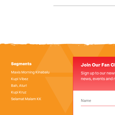
Segments
Join Our Fan C
Maxis Morning Kinabalu
Sign up to our news
news, events and 
Kupi Vibez
Bah, Atur!
Kupi Kruz
Selamat Malam KK