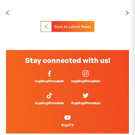
Back to Latest News
Stay connected with us!
kupikupifmsabah
kupikupifmsabah
kupikupifmsabah
Kupikupifmsabah
KupiTV