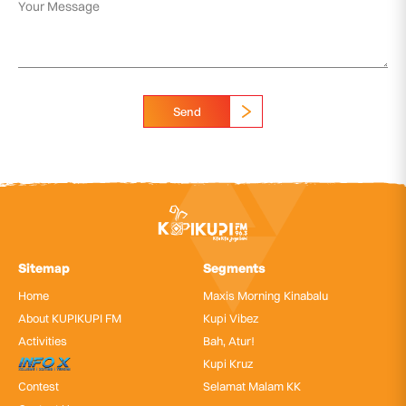
Send
Sitemap
Segments
Home
Maxis Morning Kinabalu
About KUPIKUPI FM
Kupi Vibez
Activities
Bah, Atur!
InfoX
Kupi Kruz
Contest
Selamat Malam KK