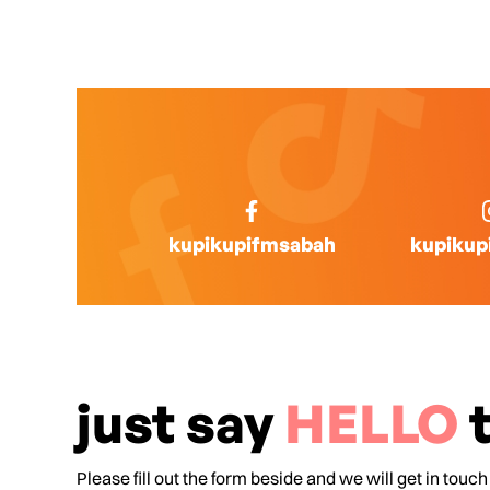
kupikupifmsabah
kupikup
just say
HELLO
t
Please fill out the form beside and we will get in touch