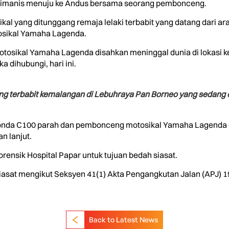
Kimanis menuju ke Andus bersama seorang pembonceng.
kal yang ditunggang remaja lelaki terbabit yang datang dari ar
osikal Yamaha Lagenda.
otosikal Yamaha Lagenda disahkan meninggal dunia di lokasi k
a dihubungi, hari ini.
ng terbabit kemalangan di Lebuhraya Pan Borneo yang sedang
onda C100 parah dan pembonceng motosikal Yamaha Lagenda 
n lanjut.
orensik Hospital Papar untuk tujuan bedah siasat.
iasat mengikut Seksyen 41(1) Akta Pengangkutan Jalan (APJ) 198
Back to Latest News