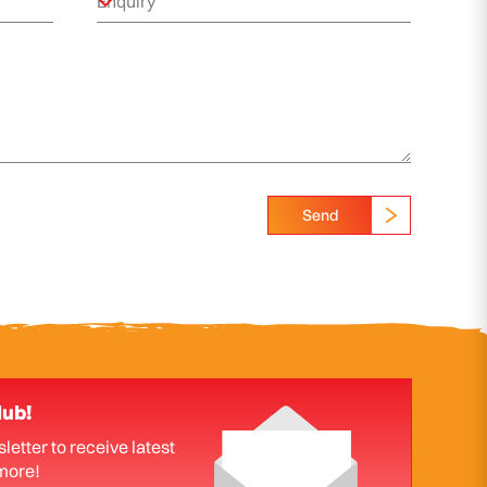
Send
lub!
letter to receive latest
more!