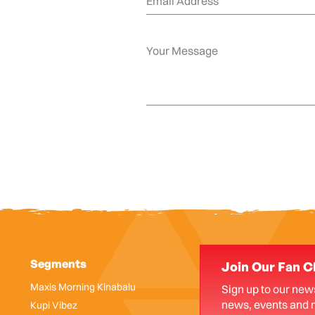
Segments
Join Our Fan C
Maxis Morning Kinabalu
Sign up to our news
news, events and 
Kupi Vibez