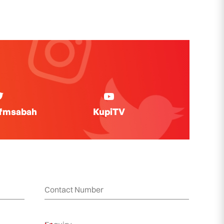
ifmsabah
KupiTV