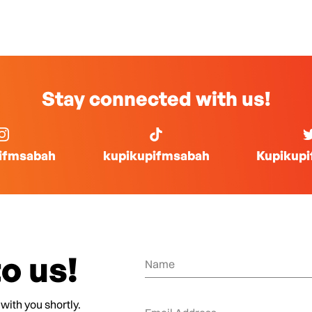
Stay connected with us!
ifmsabah
kupikupifmsabah
Kupikup
o us!
 with you shortly.