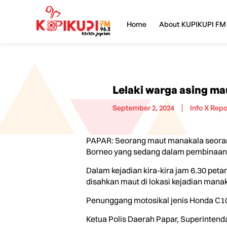
Home
About KUPIKUPI FM
Lelaki warga asing m
September 2, 2024
Info X Repo
PAPAR: Seorang maut manakala seorang
Borneo yang sedang dalam pembinaan d
Dalam kejadian kira-kira jam 6.30 pet
disahkan maut di lokasi kejadian mana
Penunggang motosikal jenis Honda C100
Ketua Polis Daerah Papar, Superinten