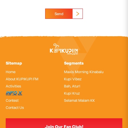
Send
Sitemap
Segments
Home
Maxis Morning Kinabalu
About KUPIKUPI FM
Kupi Vibez
Activities
Bah, Atur!
InfoX
Kupi Kruz
Contest
Selamat Malam KK
Contact Us
Join Our Fan Club!