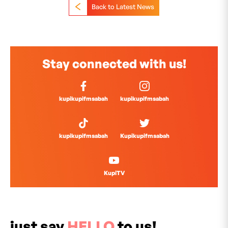
Back to Latest News
Stay connected with us!
kupikupifmsabah
kupikupifmsabah
kupikupifmsabah
Kupikupifmsabah
KupiTV
just say
HELLO
to us!