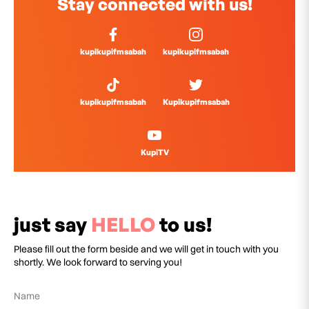
Stay connected with us!
kupikupifmsabah
kupikupifmsabah
kupikupifmsabah
Kupikupifmsabah
KupiTV
just say
HELLO
to us!
Please fill out the form beside and we will get in touch with you
shortly. We look forward to serving you!