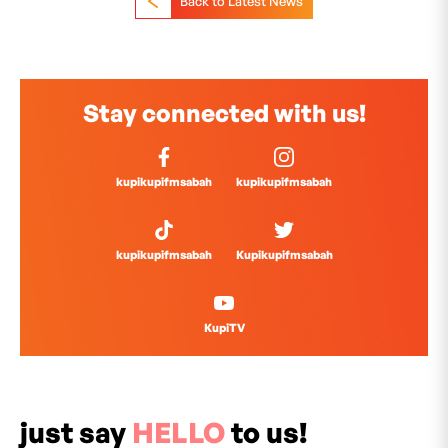
Back to Latest News
Stay connected with us!
kupikupifmsabah
kupikupifmsabah
kupikupifmsabah
Kupikupifmsabah
KupiTV
just say
HELLO
to us!