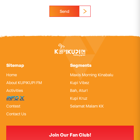
Send
Sitemap
Segments
Home
Maxis Morning Kinabalu
About KUPIKUPI FM
Kupi Vibez
Activities
Bah, Atur!
InfoX
Kupi Kruz
Contest
Selamat Malam KK
Contact Us
Join Our Fan Club!