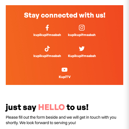
Stay connected with us!
kupikupifmsabah
kupikupifmsabah
kupikupifmsabah
Kupikupifmsabah
KupiTV
just say
HELLO
to us!
Please fill out the form beside and we will get in touch with you
shortly. We look forward to serving you!