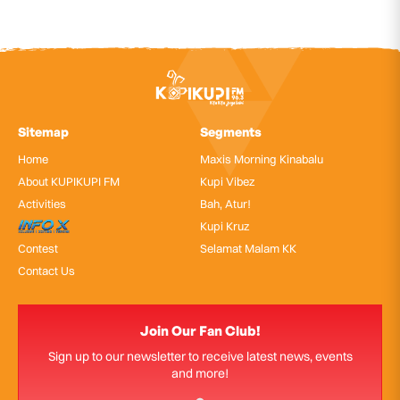
Sitemap
Segments
Home
Maxis Morning Kinabalu
About KUPIKUPI FM
Kupi Vibez
Activities
Bah, Atur!
InfoX
Kupi Kruz
Contest
Selamat Malam KK
Contact Us
Join Our Fan Club!
Sign up to our newsletter to receive latest news, events
and more!