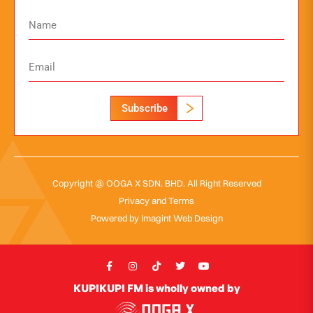
Subscribe
Copyright @ OOGA X SDN. BHD. All Right Reserved
Privacy and Terms
Powered by
Imagint Web Design
KUPIKUPI FM is wholly owned by