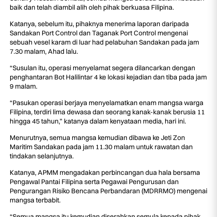
baik dan telah diambil alih oleh pihak berkuasa Filipina.
Katanya, sebelum itu, pihaknya menerima laporan daripada
Sandakan Port Control dan Taganak Port Control mengenai
sebuah vesel karam di luar had pelabuhan Sandakan pada jam
7.30 malam, Ahad lalu.
“Susulan itu, operasi menyelamat segera dilancarkan dengan
penghantaran Bot Halilintar 4 ke lokasi kejadian dan tiba pada jam
9 malam.
“Pasukan operasi berjaya menyelamatkan enam mangsa warga
Filipina, terdiri lima dewasa dan seorang kanak-kanak berusia 11
hingga 45 tahun,” katanya dalam kenyataan media, hari ini.
Menurutnya, semua mangsa kemudian dibawa ke Jeti Zon
Maritim Sandakan pada jam 11.30 malam untuk rawatan dan
tindakan selanjutnya.
Katanya, APMM mengadakan perbincangan dua hala bersama
Pengawal Pantai Filipina serta Pegawai Pengurusan dan
Pengurangan Risiko Bencana Perbandaran (MDRRMO) mengenai
mangsa terbabit.
“Semua mangsa itu kemudian diserahkan semula kepada pihak