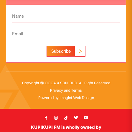
Subscribe
Copyright @ OOGA X SDN. BHD. All Right Reserved
Privacy and Terms
Powered by
Imagint Web Design
KUPIKUPI FM is wholly owned by