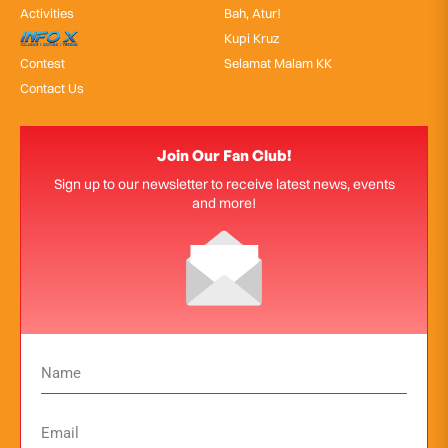
Activities
Bah, Atur!
InfoX
Kupi Kruz
Contest
Selamat Malam KK
Contact Us
Join Our Fan Club!
Sign up to our newsletter to receive latest news, events
and more!