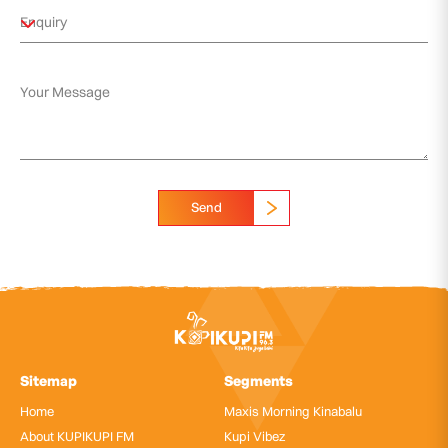
Send
Sitemap
Segments
Home
Maxis Morning Kinabalu
About KUPIKUPI FM
Kupi Vibez