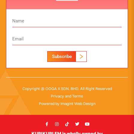
Subscribe
Copyright @ OOGA X SDN. BHD. All Right Reserved
Privacy and Terms
Powered by
Imagint Web Design
KUPIKUPI FM is wholly owned by