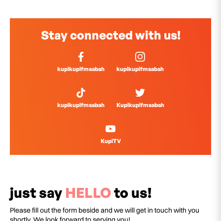
Stay connected with us!
kupikupifmsabah
kupikupifmsabah
kupikupifmsabah
Kupikupifmsabah
KupiTV
just say
HELLO
to us!
Please fill out the form beside and we will get in touch with you
shortly. We look forward to serving you!