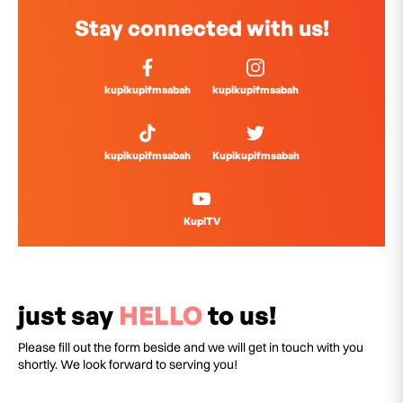
Stay connected with us!
kupikupifmsabah
kupikupifmsabah
kupikupifmsabah
Kupikupifmsabah
KupiTV
just say
HELLO
to us!
Please fill out the form beside and we will get in touch with you
shortly. We look forward to serving you!