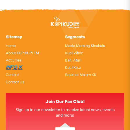
Sitemap
Segments
Home
Maxis Morning Kinabalu
About KUPIKUPI FM
Kupi Vibez
Activities
Bah, Atur!
InfoX
Kupi Kruz
Contest
Selamat Malam KK
Contact Us
Join Our Fan Club!
Sign up to our newsletter to receive latest news, events
and more!