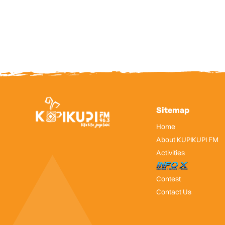
Sitemap
Home
About KUPIKUPI FM
Activities
InfoX
Contest
Contact Us