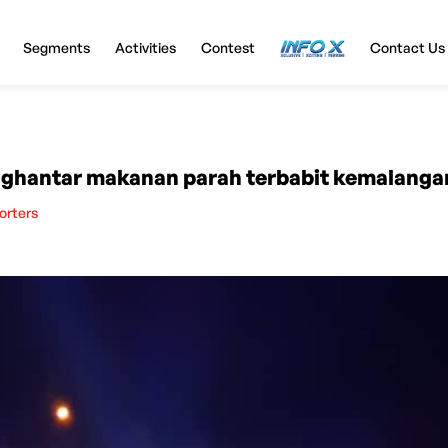
Segments
Activities
Contest
InfoX
Contact Us
enghantar makanan parah terbabit kemalanga
orters