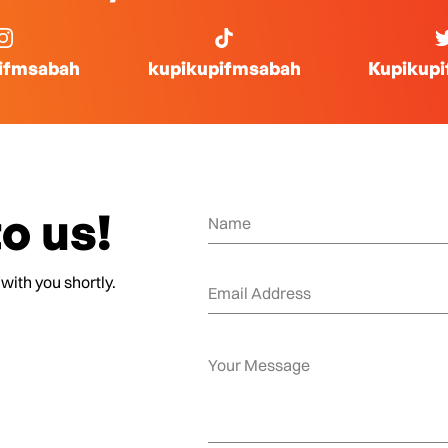
ifmsabah
kupikupifmsabah
Kupikup
o us!
 with you shortly.