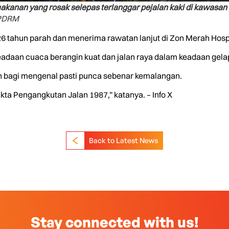
kanan yang rosak selepas terlanggar pejalan kaki di kawasa
/PDRM
26 tahun parah dan menerima rawatan lanjut di Zon Merah Hosp
eadaan cuaca berangin kuat dan jalan raya dalam keadaan gelap
an bagi mengenal pasti punca sebenar kemalangan.
kta Pengangkutan Jalan 1987,” katanya. – Info X
Back to Latest News
Stay connected with us!