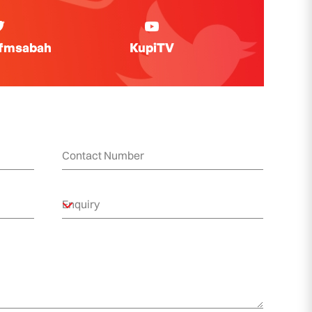
ifmsabah
KupiTV