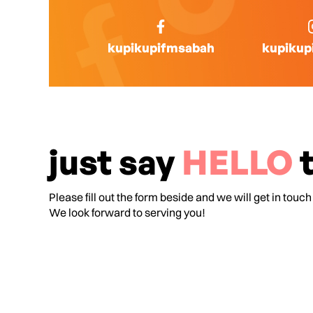
kupikupifmsabah
kupikup
just say
HELLO
t
Please fill out the form beside and we will get in touch
We look forward to serving you!