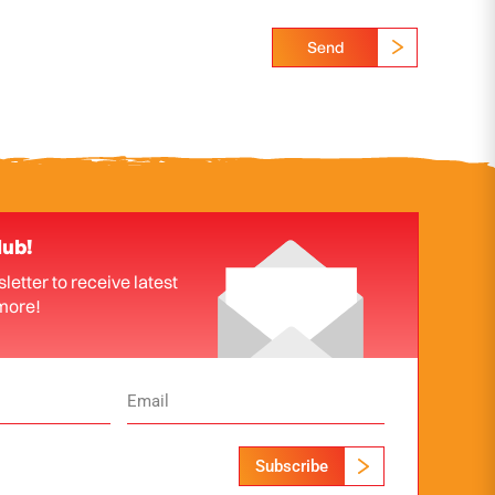
Send
lub!
letter to receive latest
more!
Subscribe