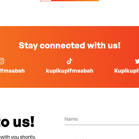
Stay connected with us!
ifmsabah
kupikupifmsabah
Kupikup
o us!
 with you shortly.