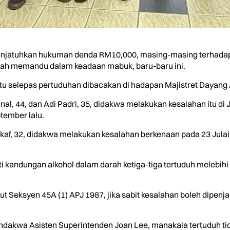
enjatuhkan hukuman denda RM10,000, masing-masing terhadap 
lah memandu dalam keadaan mabuk, baru-baru ini.
 selepas pertuduhan dibacakan di hadapan Majistret Dayang Ai
al, 44, dan Adi Padri, 35, didakwa melakukan kesalahan itu di
tember lalu.
af, 32, didakwa melakukan kesalahan berkenaan pada 23 Julai l
ti kandungan alkohol dalam darah ketiga-tiga tertuduh melebihi
t Seksyen 45A (1) APJ 1987, jika sabit kesalahan boleh dipenj
akwa Asisten Superintenden Joan Lee, manakala tertuduh tid