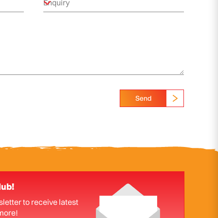
Send
lub!
letter to receive latest
more!