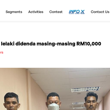
Segments
Activities
Contest
InfoX
Contact Us
lelaki didenda masing-masing RM10,000
rs