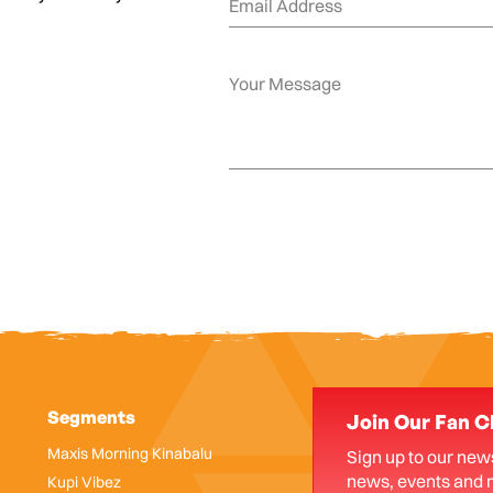
Segments
Join Our Fan C
Maxis Morning Kinabalu
Sign up to our news
news, events and 
Kupi Vibez