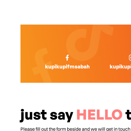
kupikupifmsabah
kupikup
just say
HELLO
t
Please fill out the form beside and we will get in touch