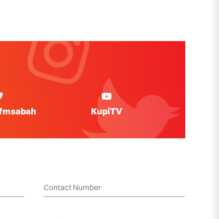
ifmsabah
KupiTV