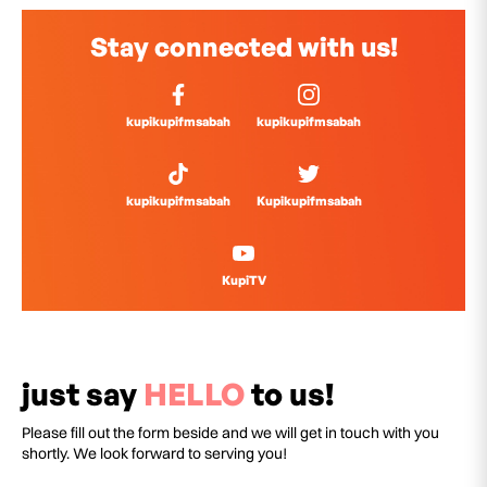
Stay connected with us!
kupikupifmsabah
kupikupifmsabah
kupikupifmsabah
Kupikupifmsabah
KupiTV
just say
HELLO
to us!
Please fill out the form beside and we will get in touch with you
shortly. We look forward to serving you!