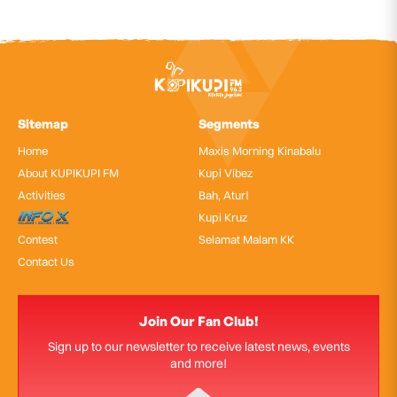
Sitemap
Segments
Home
Maxis Morning Kinabalu
About KUPIKUPI FM
Kupi Vibez
Activities
Bah, Atur!
InfoX
Kupi Kruz
Contest
Selamat Malam KK
Contact Us
Join Our Fan Club!
Sign up to our newsletter to receive latest news, events
and more!