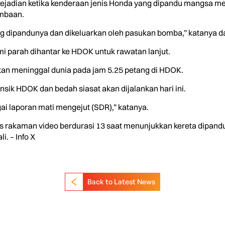
ejadian ketika kenderaan jenis Honda yang dipandu mangsa mel
umbaan.
 dipandunya dan dikeluarkan oleh pasukan bomba,” katanya dal
 parah dihantar ke HDOK untuk rawatan lanjut.
n meninggal dunia pada jam 5.25 petang di HDOK.
nsik HDOK dan bedah siasat akan dijalankan hari ini.
gai laporan mati mengejut (SDR),” katanya.
epas rakaman video berdurasi 13 saat menunjukkan kereta dipand
. – Info X
Back to Latest News