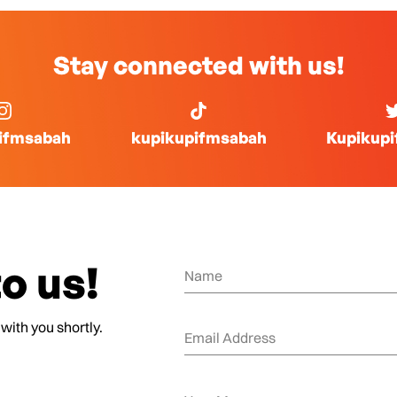
Stay connected with us!
ifmsabah
kupikupifmsabah
Kupikup
o us!
 with you shortly.