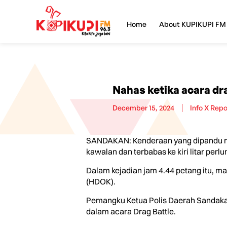
Home
About KUPIKUPI FM
Nahas ketika acara dra
December 15, 2024
Info X Repo
SANDAKAN: Kenderaan yang dipandu man
kawalan dan terbabas ke kiri litar per
Dalam kejadian jam 4.44 petang itu, m
(HDOK).
Pemangku Ketua Polis Daerah Sandakan
dalam acara Drag Battle.