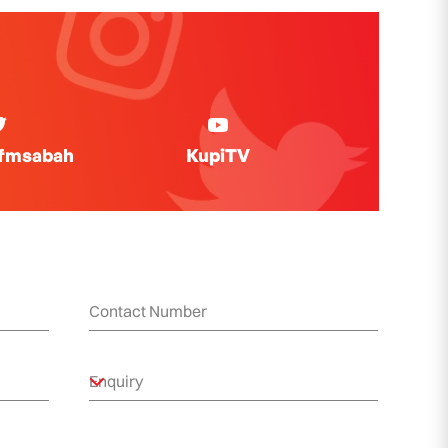
ifmsabah
KupiTV