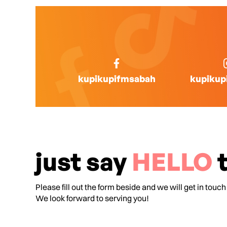
kupikupifmsabah
kupikup
just say
HELLO
t
Please fill out the form beside and we will get in touch
We look forward to serving you!