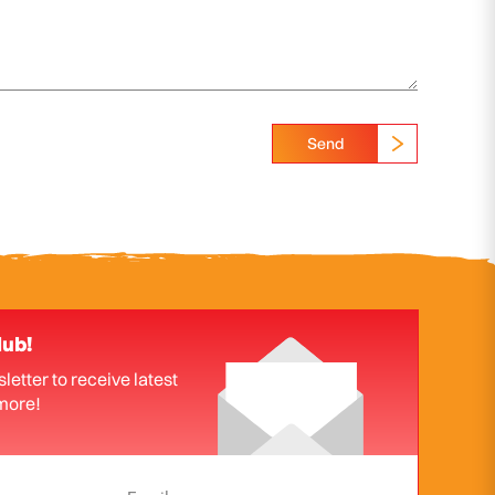
Send
lub!
letter to receive latest
more!