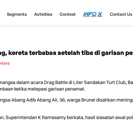
Segments
Activities
Contest
InfoX
Contact Us
g, kereta terbabas setelah tiba di garisan 
rters
gsa dalam acara Drag Battle di Liter Sandakan Turt Club, Bat
lumbaan ketika melepasi garisan penamat.
angsa Abang Adib Abang Ali, 36, warga Brunei disahkan meningg
, Superintendan K Ramasamy berkata, hasil siasatan awal po