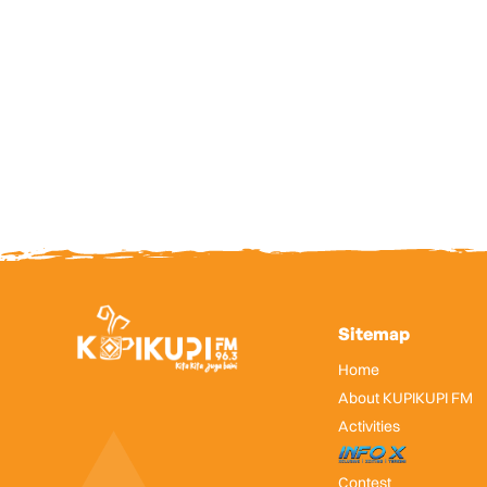
Sitemap
Home
About KUPIKUPI FM
Activities
InfoX
Contest