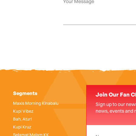
Segments
Join Our Fan C
Maxis Morning Kinabalu
Sign up to our news
news, events and 
Kupi Vibez
Bah, Atur!
Kupi Kruz
Selamat Malam KK