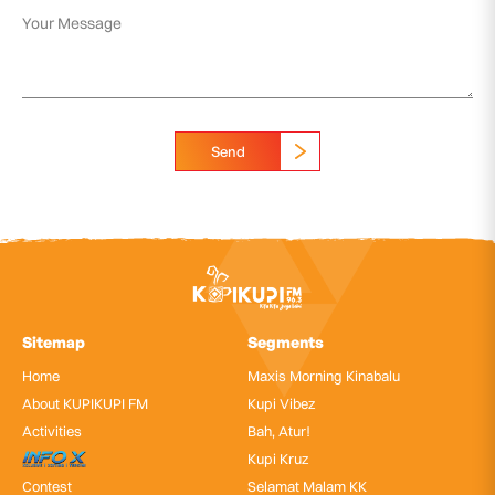
Send
Sitemap
Segments
Home
Maxis Morning Kinabalu
About KUPIKUPI FM
Kupi Vibez
Activities
Bah, Atur!
InfoX
Kupi Kruz
Contest
Selamat Malam KK