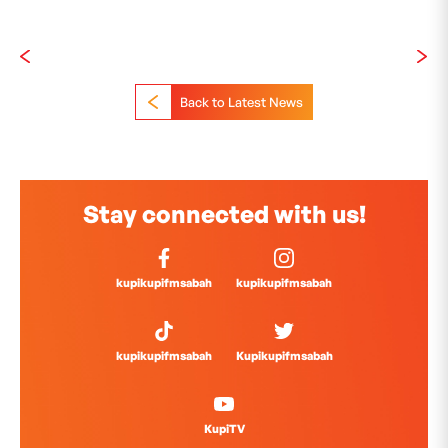
Back to Latest News
Stay connected with us!
kupikupifmsabah
kupikupifmsabah
kupikupifmsabah
Kupikupifmsabah
KupiTV