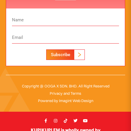
Subscribe
Copyright @ OOGA X SDN. BHD. All Right Reserved
Privacy and Terms
Powered by
Imagint Web Design
KUPIKUPI FM is wholly owned by