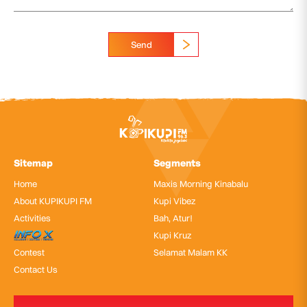
Send
Sitemap
Segments
Home
Maxis Morning Kinabalu
About KUPIKUPI FM
Kupi Vibez
Activities
Bah, Atur!
InfoX
Kupi Kruz
Contest
Selamat Malam KK
Contact Us