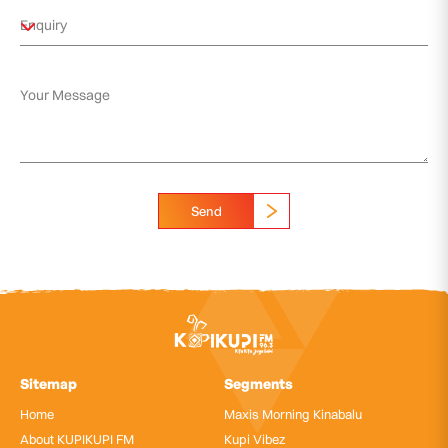
Send
Sitemap
Segments
Home
Maxis Morning Kinabalu
About KUPIKUPI FM
Kupi Vibez