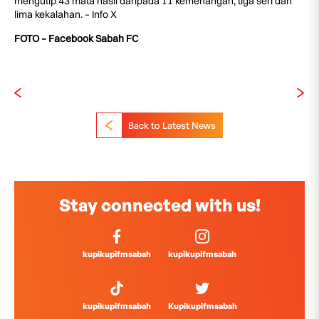
mengutip 43 mata hasil daripada 11 kemenangan, tiga seri dan
lima kekalahan. – Info X
FOTO – Facebook Sabah FC
Back to Latest News
Stay connected with us!
kupikupifmsabah
kupikupifmsabah
kupikupifmsabah
Kupikupifmsabah