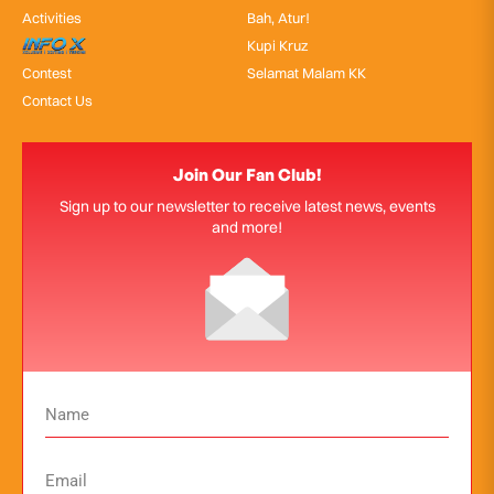
Activities
Bah, Atur!
InfoX
Kupi Kruz
Contest
Selamat Malam KK
Contact Us
Join Our Fan Club!
Sign up to our newsletter to receive latest news, events
and more!