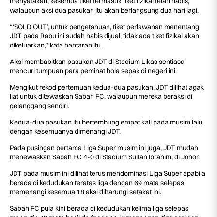
menyatakan, kesemua tiket termasuk tiket fizikal telah habis,
walaupun aksi dua pasukan itu akan berlangsung dua hari lagi.
“‘SOLD OUT’, untuk pengetahuan, tiket perlawanan menentang
JDT pada Rabu ini sudah habis dijual, tidak ada tiket fizikal akan
dikeluarkan,” kata hantaran itu.
Aksi membabitkan pasukan JDT di Stadium Likas sentiasa
mencuri tumpuan para peminat bola sepak di negeri ini.
Mengikut rekod pertemuan kedua-dua pasukan, JDT dilihat agak
liat untuk ditewaskan Sabah FC, walaupun mereka beraksi di
gelanggang sendiri.
Kedua-dua pasukan itu bertembung empat kali pada musim lalu
dengan kesemuanya dimenangi JDT.
Pada pusingan pertama Liga Super musim ini juga, JDT mudah
menewaskan Sabah FC 4-0 di Stadium Sultan Ibrahim, di Johor.
JDT pada musim ini dilihat terus mendominasi Liga Super apabila
berada di kedudukan teratas liga dengan 69 mata selepas
memenangi kesemua 18 aksi diharungi setakat ini.
Sabah FC pula kini berada di kedudukan kelima liga selepas