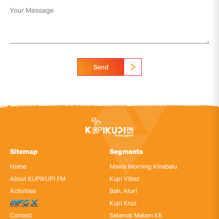
Send
Sitemap
Segments
Home
Maxis Morning Kinabalu
About KUPIKUPI FM
Kupi Vibez
Activities
Bah, Atur!
InfoX
Kupi Kruz
Contest
Selamat Malam KK