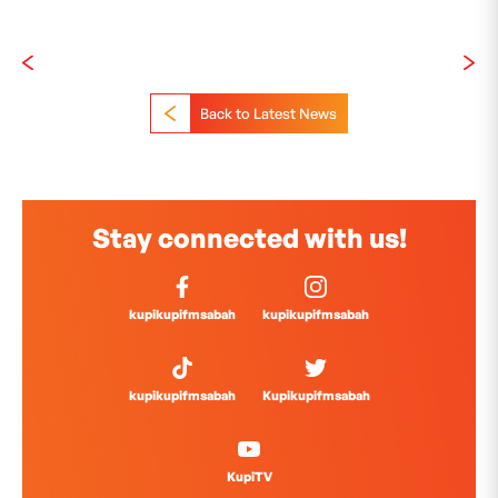
Back to Latest News
Stay connected with us!
kupikupifmsabah
kupikupifmsabah
kupikupifmsabah
Kupikupifmsabah
KupiTV