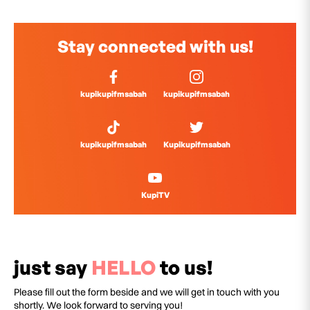
Stay connected with us!
kupikupifmsabah
kupikupifmsabah
kupikupifmsabah
Kupikupifmsabah
KupiTV
just say
HELLO
to us!
Please fill out the form beside and we will get in touch with you
shortly. We look forward to serving you!