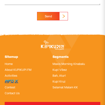
Send
Sitemap
Segments
Home
Maxis Morning Kinabalu
About KUPIKUPI FM
Kupi Vibez
Activities
Bah, Atur!
InfoX
Kupi Kruz
Contest
Selamat Malam KK
Contact Us