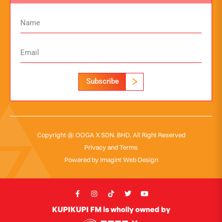
Subscribe
Copyright @ OOGA X SDN. BHD. All Right Reserved
Privacy and Terms
Powered by
Imagint Web Design
KUPIKUPI FM is wholly owned by