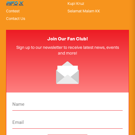
InfoX
Kupi Kruz
Contest
Selamat Malam KK
Contact Us
Join Our Fan Club!
Sign up to our newsletter to receive latest news, events
and more!