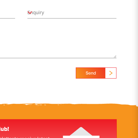
Send
lub!