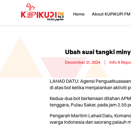
Home
About KUPIKUPI FM
Ubah suai tangki miny
December 21, 2024
Info X Repo
LAHAD DATU: Agensi Penguatkuasaan M
di atas bot ketika menjalankan aktivit
Kedua-dua bot berkenaan ditahan APMM 
tenggara, Pulau Sakar, pada jam 2.55 
Pengarah Maritim Lahad Datu, Komander
warga Indonesia dan seorang palauh m