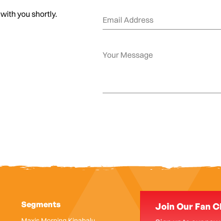
 with you shortly.
Segments
Join Our Fan C
Maxis Morning Kinabalu