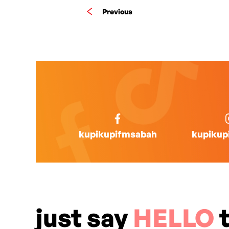
Previous
kupikupifmsabah
kupikup
just say
HELLO
t