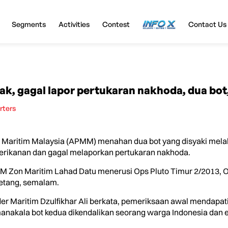
Segments
Activities
Contest
InfoX
Contact Us
ak, gagal lapor pertukaran nakhoda, dua bot,
rters
aritim Malaysia (APMM) menahan dua bot yang disyaki mela
i perikanan dan gagal melaporkan pertukaran nakhoda.
Zon Maritim Lahad Datu menerusi Ops Pluto Timur 2/2013, Ops T
petang, semalam.
 Maritim Dzulfikhar Ali berkata, pemeriksaan awal mendapati
anakala bot kedua dikendalikan seorang warga Indonesia dan 