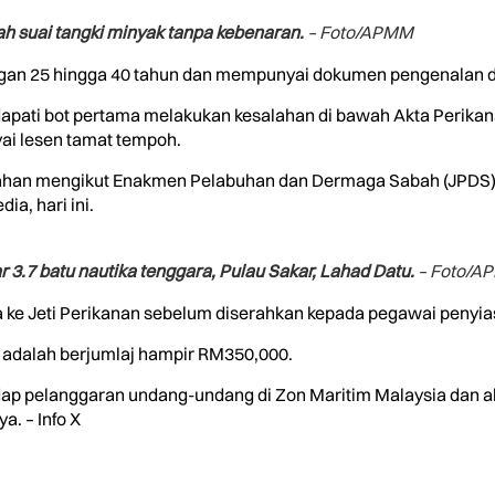
h suai tangki minyak tanpa kebenaran.
– Foto/APMM
gan 25 hingga 40 tahun dan mempunyai dokumen pengenalan di
apati bot pertama melakukan kesalahan di bawah Akta Perikan
i lesen tamat tempoh.
ahan mengikut Enakmen Pelabuhan dan Dermaga Sabah (JPDS) i
a, hari ini.
 3.7 batu nautika tenggara, Pulau Sakar, Lahad Datu.
– Foto/A
ke Jeti Perikanan sebelum diserahkan kepada pegawai penyiasa
tu adalah berjumlaj hampir RM350,000.
ap pelanggaran undang-undang di Zon Maritim Malaysia dan a
a. – Info X