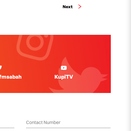
Next
ifmsabah
KupiTV