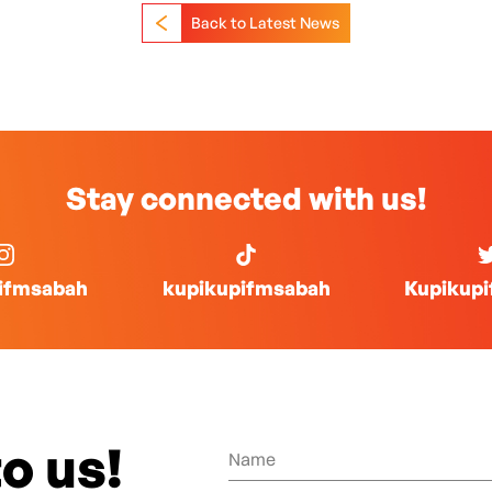
Back to Latest News
Stay connected with us!
ifmsabah
kupikupifmsabah
Kupikup
o us!