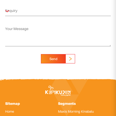
Send
Sitemap
Segments
Home
Maxis Morning Kinabalu