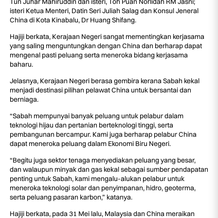
Tun Juhar Mahiruddin dan isteri, Toh Puan Norlidah RM Jasni;
isteri Ketua Menteri, Datin Seri Juliah Salag dan Konsul Jeneral
China di Kota Kinabalu, Dr Huang Shifang.
Hajiji berkata, Kerajaan Negeri sangat mementingkan kerjasama
yang saling menguntungkan dengan China dan berharap dapat
mengenal pasti peluang serta meneroka bidang kerjasama
baharu.
Jelasnya, Kerajaan Negeri berasa gembira kerana Sabah kekal
menjadi destinasi pilihan pelawat China untuk bersantai dan
berniaga.
“Sabah mempunyai banyak peluang untuk pelabur dalam
teknologi hijau dan pertanian berteknologi tinggi, serta
pembangunan bercampur. Kami juga berharap pelabur China
dapat meneroka peluang dalam Ekonomi Biru Negeri.
“Begitu juga sektor tenaga menyediakan peluang yang besar,
dan walaupun minyak dan gas kekal sebagai sumber pendapatan
penting untuk Sabah, kami mengalu-alukan pelabur untuk
meneroka teknologi solar dan penyimpanan, hidro, geoterma,
serta peluang pasaran karbon,” katanya.
Hajiji berkata, pada 31 Mei lalu, Malaysia dan China meraikan