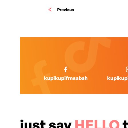
Previous
kupikupifmsabah
kupikup
just say
HELLO
t