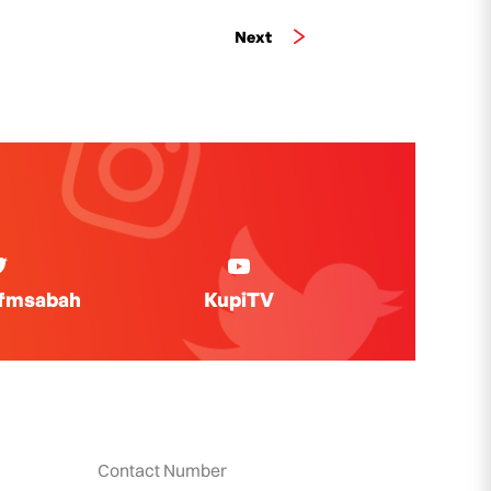
Next
ifmsabah
KupiTV