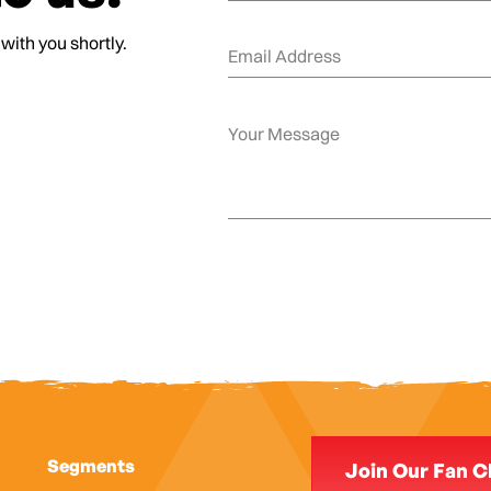
 with you shortly.
Segments
Join Our Fan C