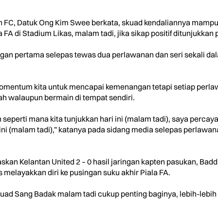
ah FC, Datuk Ong Kim Swee berkata, skuad kendaliannya mam
FA di Stadium Likas, malam tadi, jika sikap positif ditunjukkan
 pertama selepas tewas dua perlawanan dan seri sekali dala
omentum kita untuk mencapai kemenangan tetapi setiap perlawa
h walaupun bermain di tempat sendiri.
n seperti mana kita tunjukkan hari ini (malam tadi), saya per
ini (malam tadi),” katanya pada sidang media selepas perlawana
an Kelantan United 2 – 0 hasil jaringan kapten pasukan, Baddro
s melayakkan diri ke pusingan suku akhir Piala FA.
 Sang Badak malam tadi cukup penting baginya, lebih-lebih l