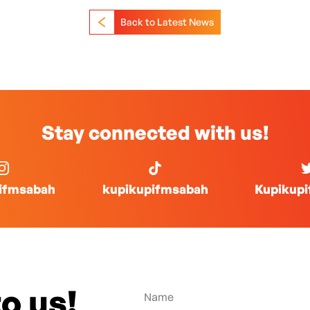
Back to Latest News
Stay connected with us!
ifmsabah
kupikupifmsabah
Kupikup
o us!