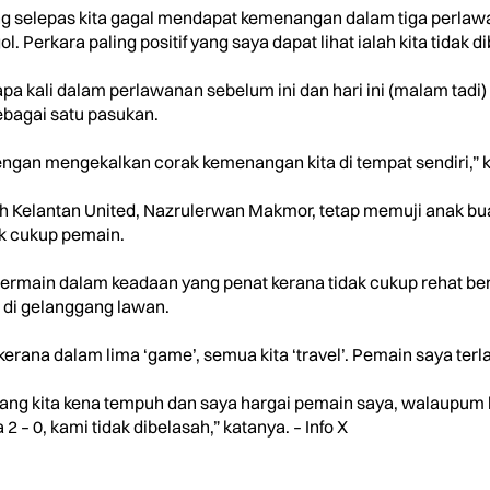
ng selepas kita gagal mendapat kemenangan dalam tiga perlawa
. Perkara paling positif yang saya dapat lihat ialah kita tidak di
erapa kali dalam perlawanan sebelum ini dan hari ini (malam t
ebagai satu pasukan.
dengan mengekalkan corak kemenangan kita di tempat sendiri,” 
tih Kelantan United, Nazrulerwan Makmor, tetap memuji anak 
ak cukup pemain.
ermain dalam keadaan yang penat kerana tidak cukup rehat be
di gelanggang lawan.
kerana dalam lima ‘game’, semua kita ‘travel’. Pemain saya ter
 yang kita kena tempuh dan saya hargai pemain saya, walaupum
 0, kami tidak dibelasah,” katanya. – Info X