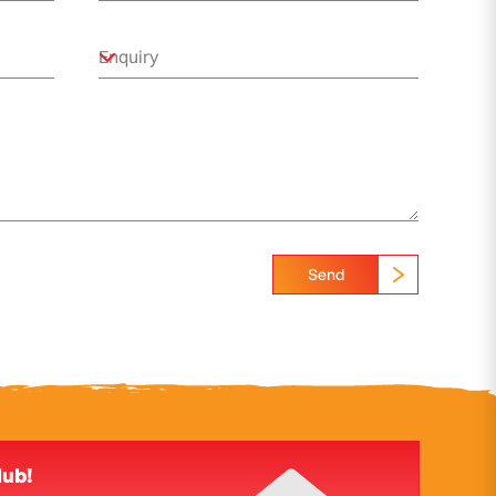
Send
lub!