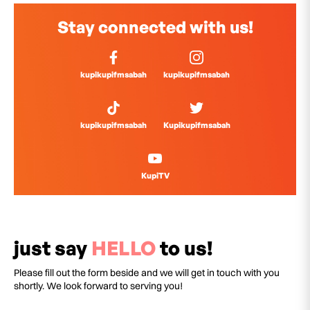
Stay connected with us!
kupikupifmsabah
kupikupifmsabah
kupikupifmsabah
Kupikupifmsabah
KupiTV
just say
HELLO
to us!
Please fill out the form beside and we will get in touch with you
shortly. We look forward to serving you!