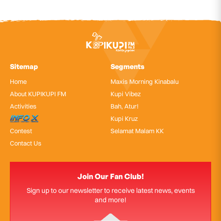
Sitemap
Segments
Home
Maxis Morning Kinabalu
About KUPIKUPI FM
Kupi Vibez
Activities
Bah, Atur!
InfoX
Kupi Kruz
Contest
Selamat Malam KK
Contact Us
Join Our Fan Club!
Sign up to our newsletter to receive latest news, events
and more!