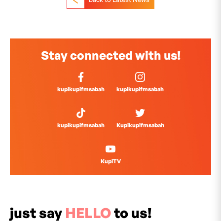
Stay connected with us!
kupikupifmsabah
kupikupifmsabah
kupikupifmsabah
Kupikupifmsabah
KupiTV
just say
HELLO
to us!