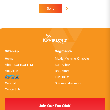
Send
Sitemap
Segments
Home
Maxis Morning Kinabalu
About KUPIKUPI FM
Kupi Vibez
Activities
Bah, Atur!
InfoX
Kupi Kruz
Contest
Selamat Malam KK
Contact Us
Join Our Fan Club!