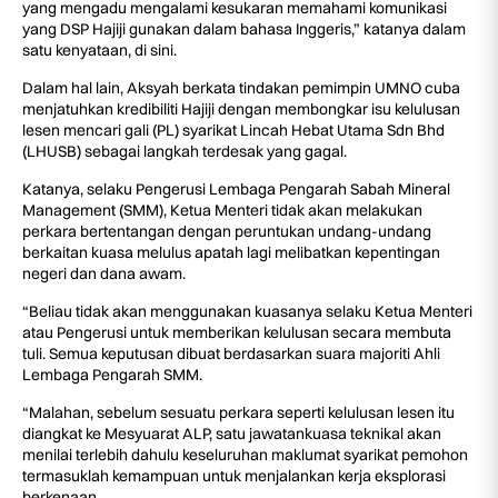
yang mengadu mengalami kesukaran memahami komunikasi
yang DSP Hajiji gunakan dalam bahasa Inggeris,” katanya dalam
satu kenyataan, di sini.
Dalam hal lain, Aksyah berkata tindakan pemimpin UMNO cuba
menjatuhkan kredibiliti Hajiji dengan membongkar isu kelulusan
lesen mencari gali (PL) syarikat Lincah Hebat Utama Sdn Bhd
(LHUSB) sebagai langkah terdesak yang gagal.
Katanya, selaku Pengerusi Lembaga Pengarah Sabah Mineral
Management (SMM), Ketua Menteri tidak akan melakukan
perkara bertentangan dengan peruntukan undang-undang
berkaitan kuasa melulus apatah lagi melibatkan kepentingan
negeri dan dana awam.
“Beliau tidak akan menggunakan kuasanya selaku Ketua Menteri
atau Pengerusi untuk memberikan kelulusan secara membuta
tuli. Semua keputusan dibuat berdasarkan suara majoriti Ahli
Lembaga Pengarah SMM.
“Malahan, sebelum sesuatu perkara seperti kelulusan lesen itu
diangkat ke Mesyuarat ALP, satu jawatankuasa teknikal akan
menilai terlebih dahulu keseluruhan maklumat syarikat pemohon
termasuklah kemampuan untuk menjalankan kerja eksplorasi
berkenaan.