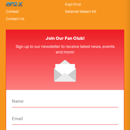
InfoX
Kupi Kruz
Contest
Selamat Malam KK
Contact Us
Join Our Fan Club!
Sign up to our newsletter to receive latest news, events
and more!