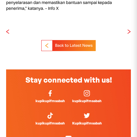
penyelarasan dan memastikan bantuan sampai kepada
penerima,” katanya. – Info X
Back to Latest News
Stay connected with us!
kupikupifmsabah
kupikupifmsabah
kupikupifmsabah
Kupikupifmsabah