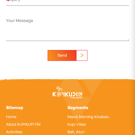
Send
Sitemap
Segments
Home
Maxis Morning Kinabalu
About KUPIKUPI FM
Kupi Vibez
Activities
Bah, Atur!