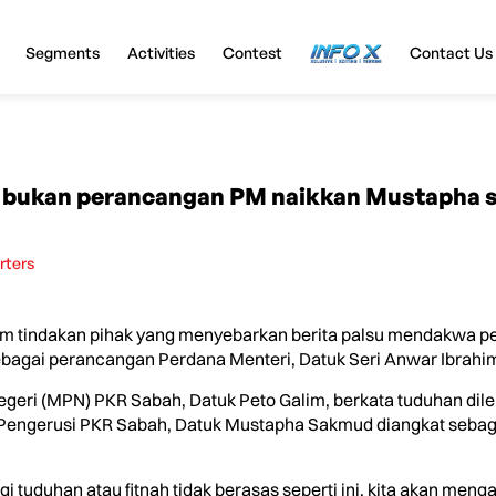
Segments
Activities
Contest
InfoX
Contact Us
 bukan perancangan PM naikkan Mustapha 
rters
tindakan pihak yang menyebarkan berita palsu mendakwa pe
ebagai perancangan Perdana Menteri, Datuk Seri Anwar Ibrahi
geri (MPN) PKR Sabah, Datuk Peto Galim, berkata tuduhan dile
engerusi PKR Sabah, Datuk Mustapha Sakmud diangkat sebagai
gi tuduhan atau fitnah tidak berasas seperti ini, kita akan men