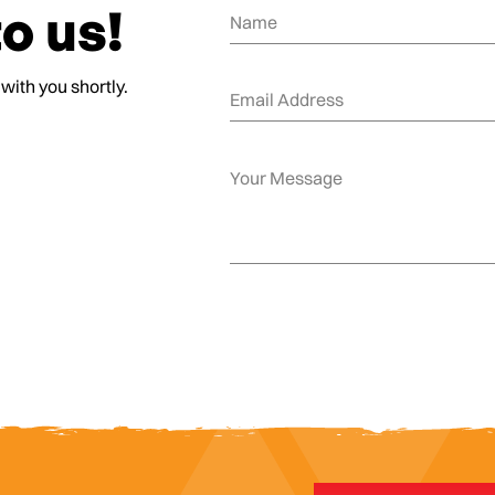
o us!
 with you shortly.