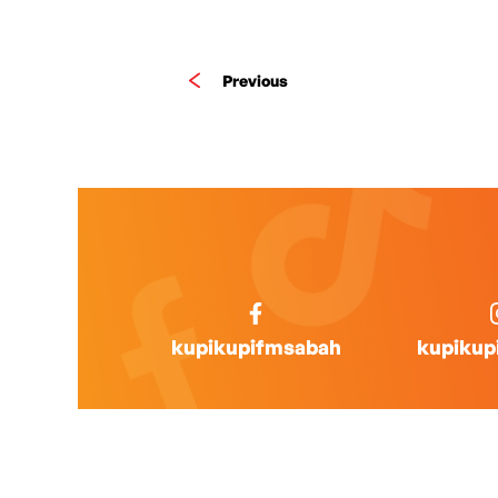
Previous
kupikupifmsabah
kupikup