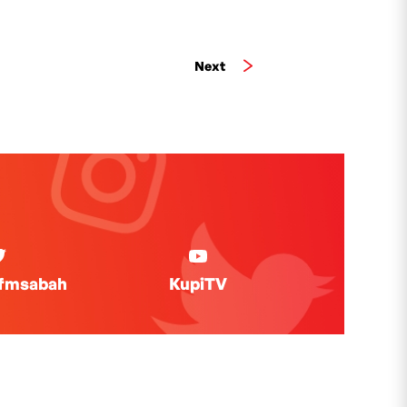
Next
ifmsabah
KupiTV