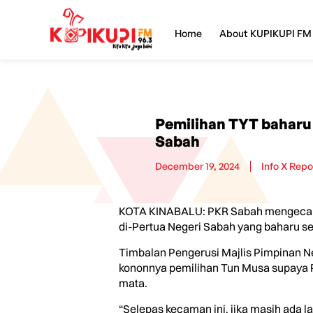
Home
About KUPIKUPI FM
Pemilihan TYT baharu
Sabah
December 19, 2024
Info X Repo
KOTA KINABALU: PKR Sabah mengecam 
di-Pertua Negeri Sabah yang baharu s
Timbalan Pengerusi Majlis Pimpinan Ne
kononnya pemilihan Tun Musa supaya P
mata.
“Selepas kecaman ini, jika masih ada la