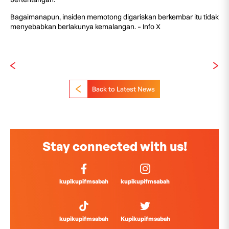
Bagaimanapun, insiden memotong digariskan berkembar itu tidak
menyebabkan berlakunya kemalangan. – Info X
Back to Latest News
Stay connected with us!
kupikupifmsabah
kupikupifmsabah
kupikupifmsabah
Kupikupifmsabah