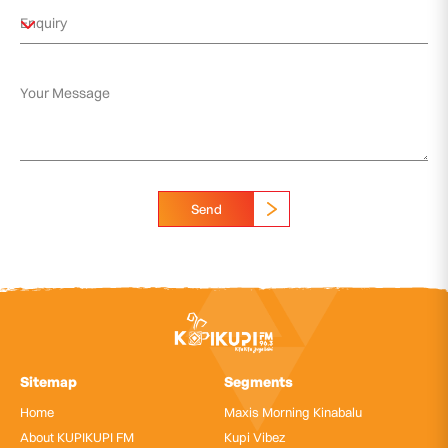
Send
Sitemap
Segments
Home
Maxis Morning Kinabalu
About KUPIKUPI FM
Kupi Vibez