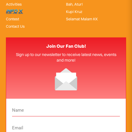
Activities
Bah, Atur!
InfoX
Kupi Kruz
Contest
Selamat Malam KK
Contact Us
Join Our Fan Club!
Sign up to our newsletter to receive latest news, events
and more!