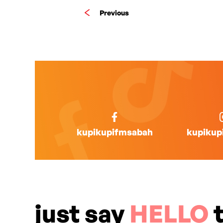
Previous
kupikupifmsabah
kupikup
just say
HELLO
t