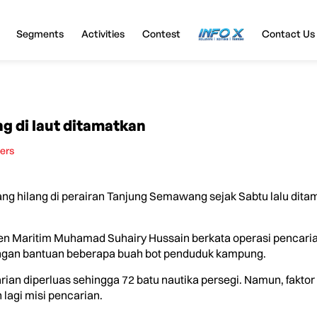
Segments
Activities
Contest
InfoX
Contact Us
ng di laut ditamatkan
ters
ng hilang di perairan Tanjung Semawang sejak Sabtu lalu dita
n Maritim Muhamad Suhairy Hussain berkata operasi pencaria
dengan bantuan beberapa buah bot penduduk kampung.
ian diperluas sehingga 72 batu nautika persegi. Namun, faktor
agi misi pencarian.