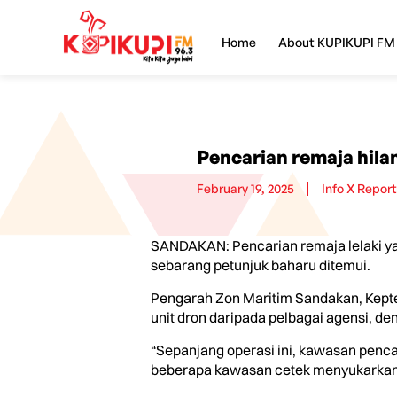
Home
About KUPIKUPI FM
Pencarian remaja hila
February 19, 2025
Info X Repor
SANDAKAN: Pencarian remaja lelaki ya
sebarang petunjuk baharu ditemui.
Pengarah Zon Maritim Sandakan, Kepte
unit dron daripada pelbagai agensi, 
“Sepanjang operasi ini, kawasan pencar
beberapa kawasan cetek menyukarkan l