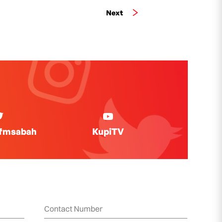
Next
ifmsabah
KupiTV