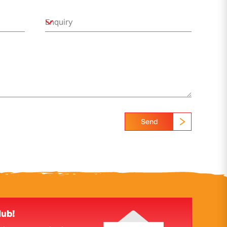
Send
lub!