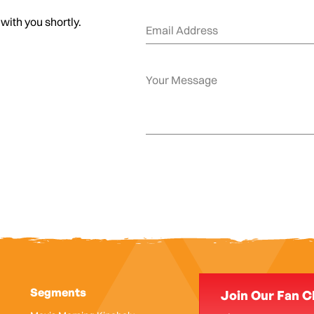
 with you shortly.
Segments
Join Our Fan C