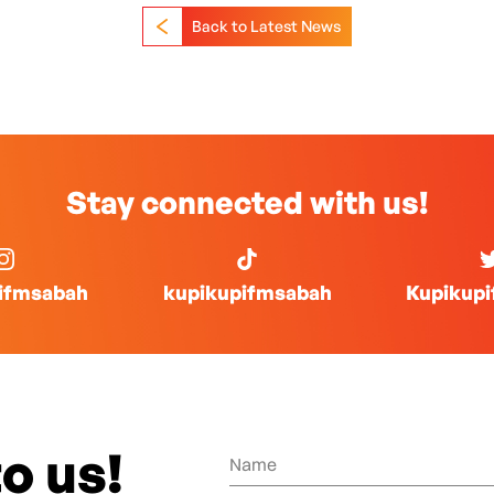
Back to Latest News
Stay connected with us!
ifmsabah
kupikupifmsabah
Kupikup
o us!