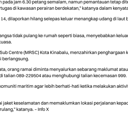
 pada jam 6.30 petang semalam, namun pemantauan tetap dit
tugas di kawasan perairan berdekatan,” katanya dalam kenyataa
4, dilaporkan hilang selepas keluar menangkap udang di laut 
angsa tidak pulang ke rumah seperti biasa, menyebabkan kel
kuasa.
e Sub Centre (MRSC) Kota Kinabalu, menzahirkan penghargaan 
i berlangsung.
a, orang ramai diminta menyalurkan sebarang maklumat atau pet
di talian 089-229504 atau menghubungi talian kecemasan 999.
muniti maritim agar lebih berhati-hati ketika melakukan aktivi
 jaket keselamatan dan memaklumkan lokasi perjalanan kepada 
lang,” katanya. – Info X