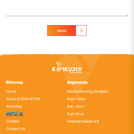
Send
Sitemap
Segments
Home
Maxis Morning Kinabalu
About KUPIKUPI FM
Kupi Vibez
Activities
Bah, Atur!
InfoX
Kupi Kruz
Contest
Selamat Malam KK
Contact Us