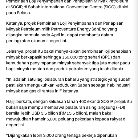
Pembinaan Loji Penyimpanan dan Penapisan Minyak Petroleum
di SOGIP, di Sabah International Convention Centre (SICC), di sini
pada Selasa.
Katanya, projek Pembinaan Loji Penyimpanan dan Penapisan
Minyak Petroleum milik Petroventure Energy SdnBhd yang
dijangka bermula pada April ini, dapat membantu dalam
peningkatan ekonomi negeri ini.
Jelasnya, projek itu bakal menyaksikan pembinaan loji penapisan
minyak berkapasiti sehingga 150,000 tong sehari (BPD) dan
kemudahan penyimpanan minyak sebanyak tiga juta meter padu
bagi minyak mentah dan produk petroleum yang telah ditapis.
“Ini adalah satu lagi pelaburan baharu yang strategik yang sudah
pasti akan mengukuhkan kedudukan Sabah sebagai hab industri
minyak dan gas di rantau ini,” katanya.
Hajiji berkata, dengan keluasan tanah 400 ekar di SOGIP, projek itu
bukan saja mampu membawa pelaburan asing langsung (FDI)
bernilai lebih USD 3.5 bilion (RM15.5 bilion), malah bakal
mewujudkan hampir 5,000 peluang pekerjaan kepada rakyat di
negeri ini.
“Dijangkakan lebih 3,000 orang tenaga pekerja diperlukan