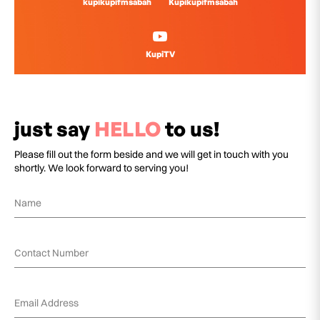
kupikupifmsabah
Kupikupifmsabah
KupiTV
just say
HELLO
to us!
Please fill out the form beside and we will get in touch with you
shortly. We look forward to serving you!