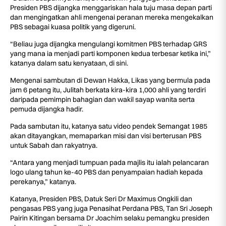
Presiden PBS dijangka menggariskan hala tuju masa depan parti
dan mengingatkan ahli mengenai peranan mereka mengekalkan
PBS sebagai kuasa politik yang digeruni.
“Beliau juga dijangka mengulangi komitmen PBS terhadap GRS
yang mana ia menjadi parti komponen kedua terbesar ketika ini,”
katanya dalam satu kenyataan, di sini.
Mengenai sambutan di Dewan Hakka, Likas yang bermula pada
jam 6 petang itu, Julitah berkata kira-kira 1,000 ahli yang terdiri
daripada pemimpin bahagian dan wakil sayap wanita serta
pemuda dijangka hadir.
Pada sambutan itu, katanya satu video pendek Semangat 1985
akan ditayangkan, memaparkan misi dan visi berterusan PBS
untuk Sabah dan rakyatnya.
“Antara yang menjadi tumpuan pada majlis itu ialah pelancaran
logo ulang tahun ke-40 PBS dan penyampaian hadiah kepada
perekanya,” katanya.
Katanya, Presiden PBS, Datuk Seri Dr Maximus Ongkili dan
pengasas PBS yang juga Penasihat Perdana PBS, Tan Sri Joseph
Pairin Kitingan bersama Dr Joachim selaku pemangku presiden