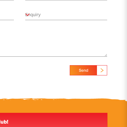
Send
lub!