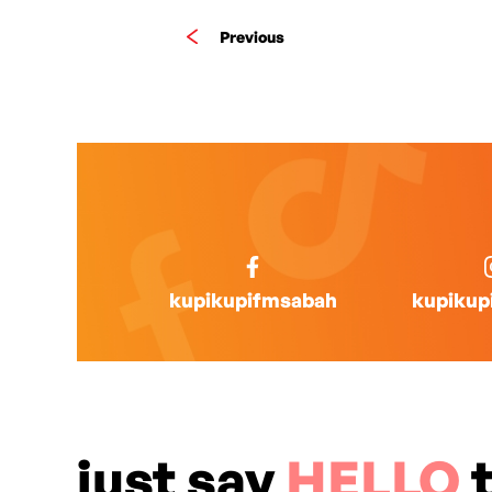
Previous
kupikupifmsabah
kupikup
just say
HELLO
t