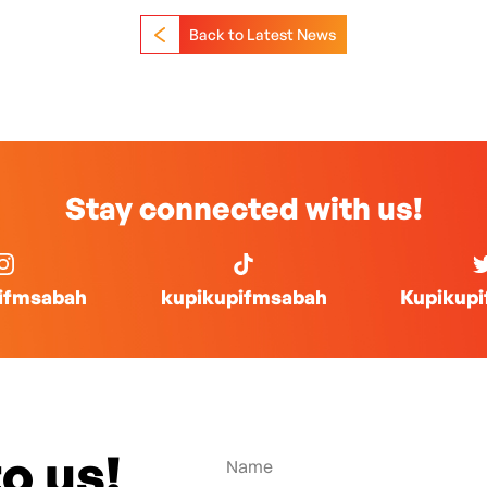
Back to Latest News
Stay connected with us!
ifmsabah
kupikupifmsabah
Kupikup
o us!