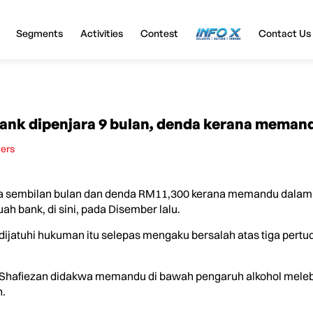
Segments
Activities
Contest
InfoX
Contact Us
nk dipenjara 9 bulan, denda kerana mema
ters
a sembilan bulan dan denda RM11,300 kerana memandu dala
 bank, di sini, pada Disember lalu.
dijatuhi hukuman itu selepas mengaku bersalah atas tiga pert
Shafiezan didakwa memandu di bawah pengaruh alkohol melebih
n.