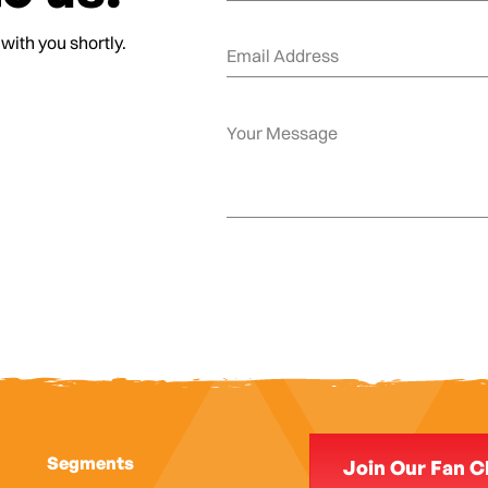
 with you shortly.
Segments
Join Our Fan C