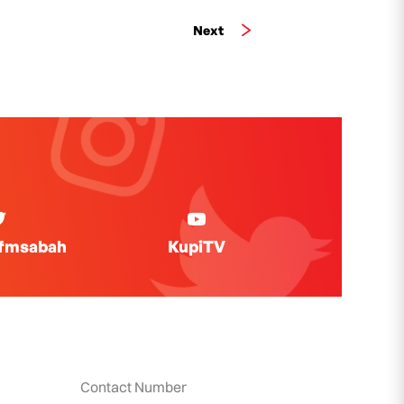
Next
ifmsabah
KupiTV