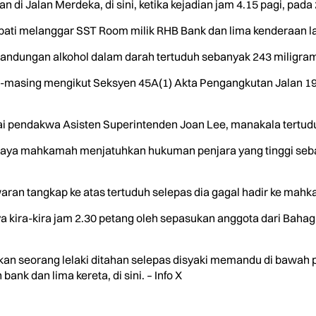
i Jalan Merdeka, di sini, ketika kejadian jam 4.15 pagi, pada 
pati melanggar SST Room milik RHB Bank dan lima kenderaan l
andungan alkohol dalam darah tertuduh sebanyak 243 miligram et
ng-masing mengikut Seksyen 45A(1) Akta Pengangkutan Jalan 19
 pendakwa Asisten Superintenden Joan Lee, manakala tertuduh
aya mahkamah menjatuhkan hukuman penjara yang tinggi seba
aran tangkap ke atas tertuduh selepas dia gagal hadir ke mah
a kira-kira jam 2.30 petang oleh sepasukan anggota dari Baha
an seorang lelaki ditahan selepas disyaki memandu di bawah 
nk dan lima kereta, di sini. – Info X