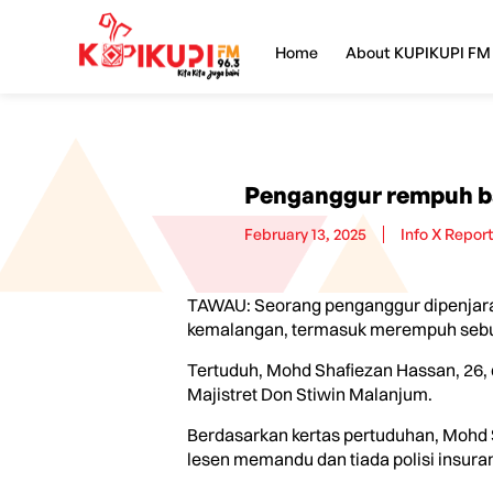
Home
About KUPIKUPI FM
Penganggur rempuh ba
February 13, 2025
Info X Repor
TAWAU: Seorang penganggur dipenjar
kemalangan, termasuk merempuh sebuah
Tertuduh, Mohd Shafiezan Hassan, 26, 
Majistret Don Stiwin Malanjum.
Berdasarkan kertas pertuduhan, Mohd 
lesen memandu dan tiada polisi insura