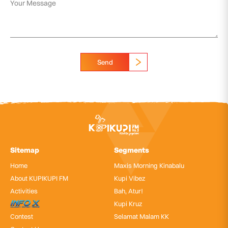
Send
Sitemap
Segments
Home
Maxis Morning Kinabalu
About KUPIKUPI FM
Kupi Vibez
Activities
Bah, Atur!
InfoX
Kupi Kruz
Contest
Selamat Malam KK