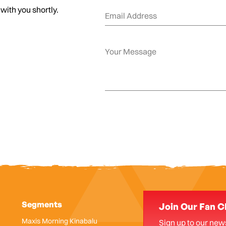
 with you shortly.
Segments
Join Our Fan C
Maxis Morning Kinabalu
Sign up to our news