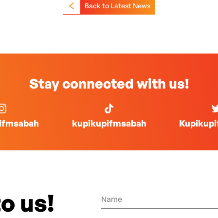
Back to Latest News
Stay connected with us!
ifmsabah
kupikupifmsabah
Kupikup
o us!