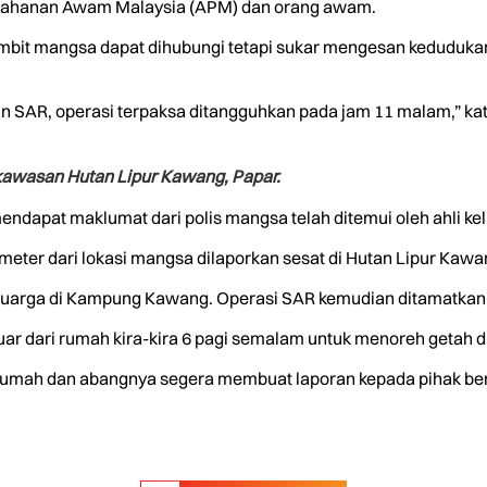
rtahanan Awam Malaysia (APM) dan orang awam.
 bimbit mangsa dapat dihubungi tetapi sukar mengesan keduduk
 SAR, operasi terpaksa ditangguhkan pada jam 11 malam,” katan
 kawasan Hutan Lipur Kawang, Papar.
ndapat maklumat dari polis mangsa telah ditemui oleh ahli kel
meter dari lokasi mangsa dilaporkan sesat di Hutan Lipur Kaw
luarga di Kampung Kawang. Operasi SAR kemudian ditamatkan p
uar dari rumah kira-kira 6 pagi semalam untuk menoreh getah
 rumah dan abangnya segera membuat laporan kepada pihak be