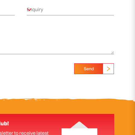
Send
lub!
letter to receive latest