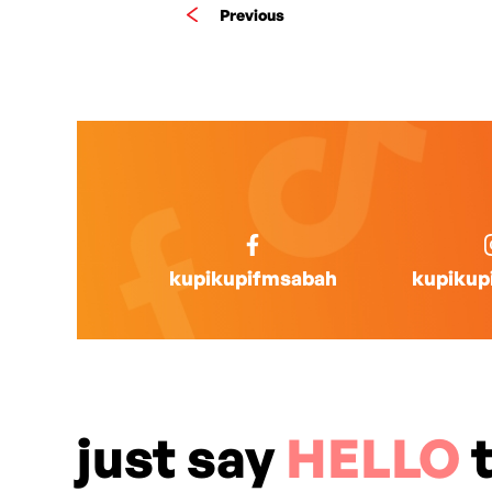
Previous
kupikupifmsabah
kupikup
just say
HELLO
t