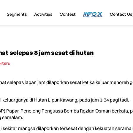
Segments
Activities
Contest
InfoX
Contact Us
at selepas 8 jam sesat di hutan
orters
t selepas lapan jam dilaporkan sesat ketika keluar menoreh ge
i keluarganya di Hutan Lipur Kawang, pada jam 1.34 pagi tadi.
BP) Papar, Penolong Penguasa Bomba Rozlan Osman berkata, 
ng semalam.
di sekitar mangsa dilaporkan tersesat dengan kekuatan serama