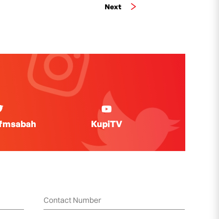
Next
ifmsabah
KupiTV