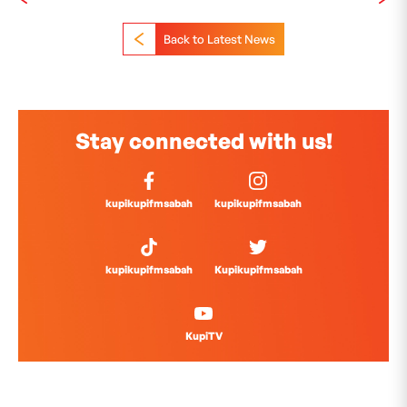
Back to Latest News
Stay connected with us!
kupikupifmsabah
kupikupifmsabah
kupikupifmsabah
Kupikupifmsabah
KupiTV