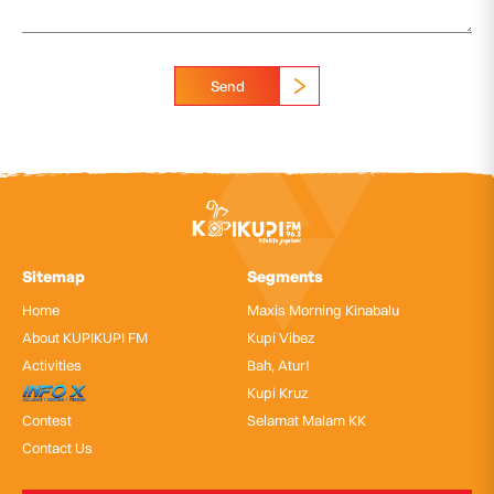
Send
Sitemap
Segments
Home
Maxis Morning Kinabalu
About KUPIKUPI FM
Kupi Vibez
Activities
Bah, Atur!
InfoX
Kupi Kruz
Contest
Selamat Malam KK
Contact Us