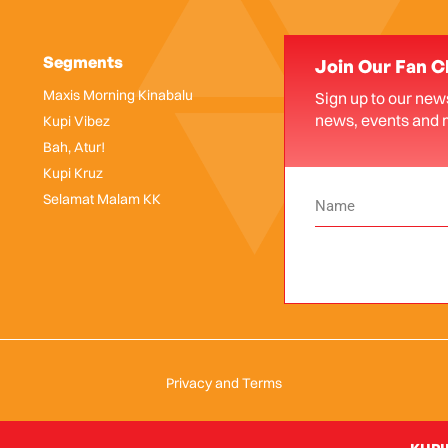
Segments
Join Our Fan C
Maxis Morning Kinabalu
Sign up to our news
news, events and 
Kupi Vibez
Bah, Atur!
Kupi Kruz
Selamat Malam KK
Privacy and Terms