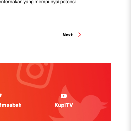
 penternakan yang mempunyai potensi
Next
ifmsabah
KupiTV