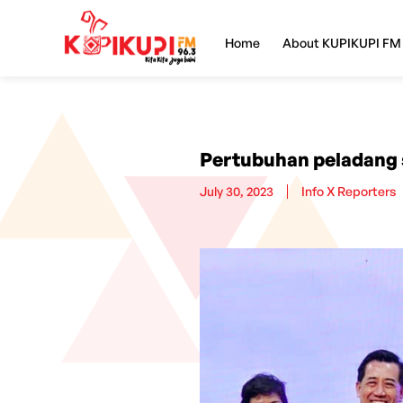
Home
About KUPIKUPI FM
Pertubuhan peladang 
July 30, 2023
Info X Reporters