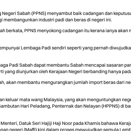
 Negeri Sabah (PPNS) menyambut baik cadangan dan keputusa
membangunkan industri padi dan beras di negeri ini.
lah berkata, PPNS menyokong cadangan itu kerana ianya akan
mpunyai Lembaga Padi sendiri seperti yang pernah diwujudka
aga Padi Sabah dapat membantu Sabah mencapai sasaran paras 
i yang diunjurkan oleh Kerajaan Negeri berbanding hanya pada 
, akan membantu mengurangkan jumlah import beras dari nega
iran keluar mata wang Malaysia, yang akan menguntungkan nege
Sambutan Hari Peladang, Penternak dan Nelayan (HPPNS) di b
Menteri, Datuk Seri Hajiji Haji Noor pada Khamis bahawa Kera
anan negeri (Maffi) kini dalam proses mewujudkan semula Lem