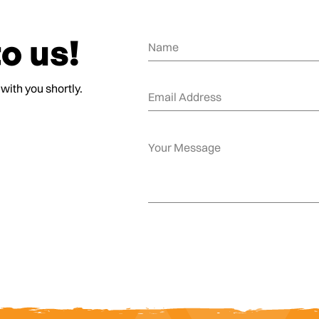
o us!
 with you shortly.