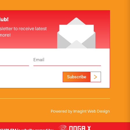
lub!
letter to receive latest
more!
Subscribe
Powered by
Imagint Web Design