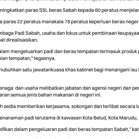
eningkatkan paras SSL beras Sabah kepada 60 peratus menjela
a paras 22 peratus manakala 78 peratus keperluan beras negeri
baga Padi Sabah, usaha dan fokus untuk pembinaan keupayaan
t direalisasikan.
lam mengeluarkan padi dan beras tempatan termasuk produk p
ian tempatan,” tegasnya.
ubuhkan satu jawatankuasa khas kabinet bagi menangani isu SSL
enaga dan usaha melibatkan jabatan dan agensi negeri dan per
an semua jenis bahan makanan di negeri ini.
ah sedia memberikan kerjasama, sokongan dan terlibat secara 
nanaman padi terutama di kawasan Kota Belud, Kota Marudu, Pa
fikan dalam pengeluaran padi dan beras tempatan Sabah,” kat