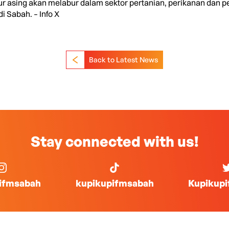
bur asing akan melabur dalam sektor pertanian, perikanan dan
i Sabah. – Info X
Back to Latest News
Stay connected with us!
ifmsabah
kupikupifmsabah
Kupikup