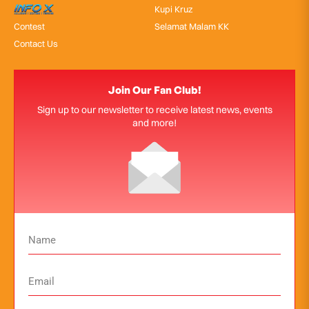
InfoX
Kupi Kruz
Contest
Selamat Malam KK
Contact Us
Join Our Fan Club!
Sign up to our newsletter to receive latest news, events
and more!