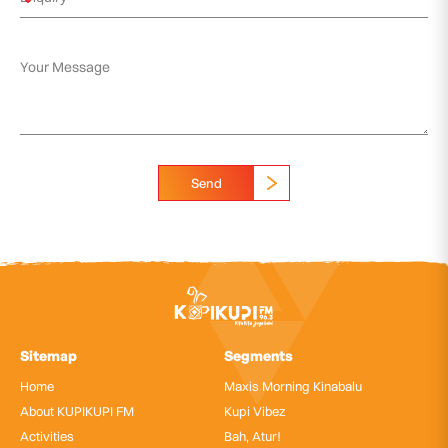
Send
Sitemap
Segments
Home
Maxis Morning Kinabalu
About KUPIKUPI FM
Kupi Vibez
Activities
Bah, Atur!