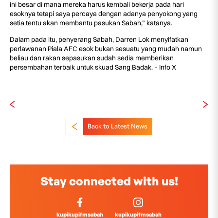
ini besar di mana mereka harus kembali bekerja pada hari
esoknya tetapi saya percaya dengan adanya penyokong yang
setia tentu akan membantu pasukan Sabah,” katanya.
Dalam pada itu, penyerang Sabah, Darren Lok menyifatkan
perlawanan Piala AFC esok bukan sesuatu yang mudah namun
beliau dan rakan sepasukan sudah sedia memberikan
persembahan terbaik untuk skuad Sang Badak. – Info X
Back to Latest News
Stay connected with us!
kupikupifmsabah
kupikupifmsabah