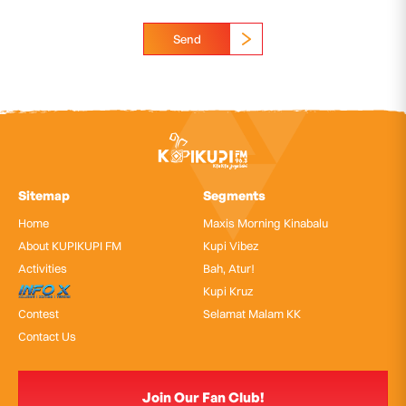
Send
Sitemap
Segments
Home
Maxis Morning Kinabalu
About KUPIKUPI FM
Kupi Vibez
Activities
Bah, Atur!
InfoX
Kupi Kruz
Contest
Selamat Malam KK
Contact Us
Join Our Fan Club!