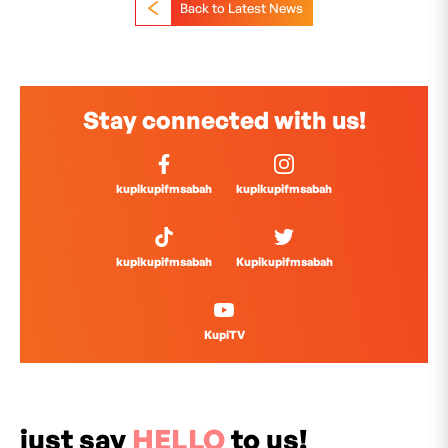
Back to Latest News
Stay connected with us!
kupikupifmsabah
kupikupifmsabah
kupikupifmsabah
Kupikupifmsabah
KupiTV
just say
HELLO
to us!