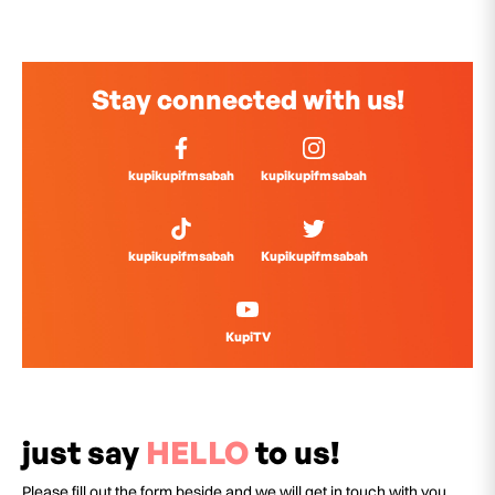
Stay connected with us!
kupikupifmsabah
kupikupifmsabah
kupikupifmsabah
Kupikupifmsabah
KupiTV
just say
HELLO
to us!
Please fill out the form beside and we will get in touch with you