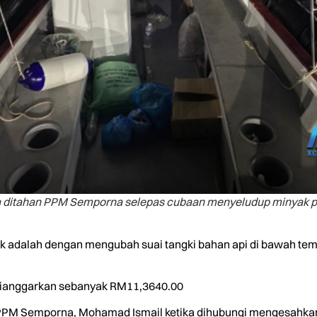
 ditahan PPM Semporna selepas cubaan menyeludup minyak petro
k adalah dengan mengubah suai tangki bahan api di bawah t
 dianggarkan sebanyak RM11,3640.00
PPM Semporna, Mohamad Ismail ketika dihubungi mengesahka