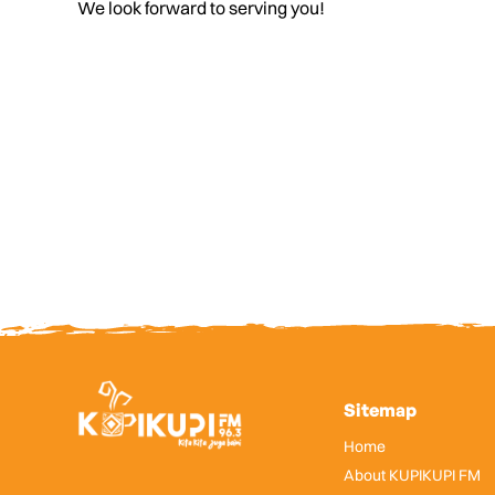
We look forward to serving you!
Sitemap
Home
About KUPIKUPI FM