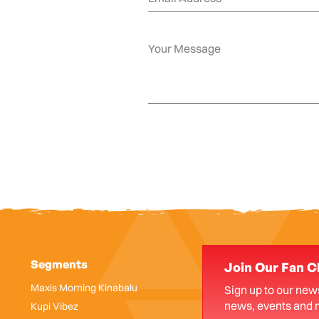
Segments
Join Our Fan C
Maxis Morning Kinabalu
Sign up to our news
news, events and 
Kupi Vibez