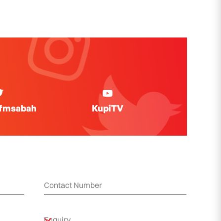
ifmsabah
KupiTV