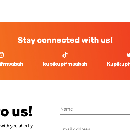
Stay connected with us!
ifmsabah
kupikupifmsabah
Kupikup
o us!
 with you shortly.