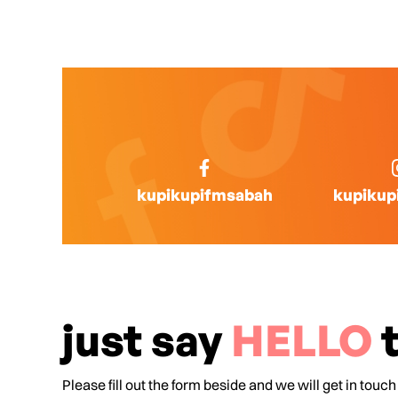
kupikupifmsabah
kupikup
just say
HELLO
t
Please fill out the form beside and we will get in touch