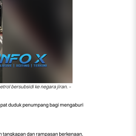
l bersubsidi ke negara jiran. –
empat duduk penumpang bagi mengaburi
n tangkapan dan rampasan berkenaan.