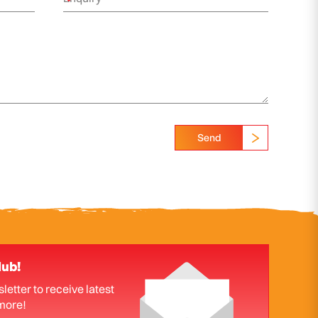
Send
lub!
letter to receive latest
more!