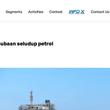
Segments
Activities
Contest
InfoX
Contact Us
cubaan seludup petrol