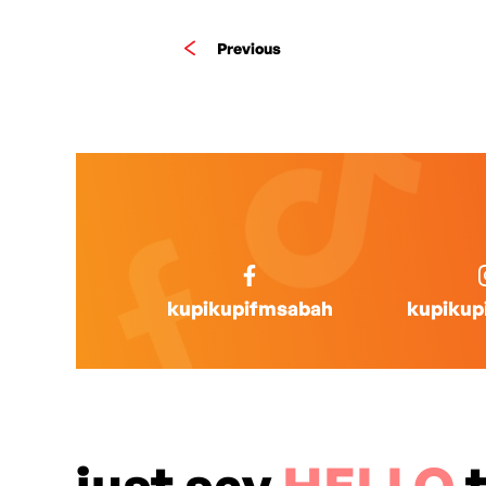
Previous
kupikupifmsabah
kupikup