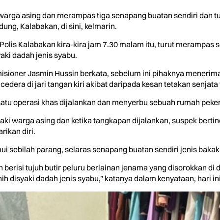
arga asing dan merampas tiga senapang buatan sendiri dan tuj
ng, Kalabakan, di sini, kelmarin.
olis Kalabakan kira-kira jam 7.30 malam itu, turut merampas s
aki dadah jenis syabu.
isioner Jasmin Hussin berkata, sebelum ini pihaknya menerima 
dera di jari tangan kiri akibat daripada kesan tetakan senjata
 satu operasi khas dijalankan dan menyerbu sebuah rumah peke
aki warga asing dan ketika tangkapan dijalankan, suspek bertin
rikan diri.
ui sebilah parang, selaras senapang buatan sendiri jenis baka
h berisi tujuh butir peluru berlainan jenama yang disorokkan di
rnih disyaki dadah jenis syabu,” katanya dalam kenyataan, hari ini