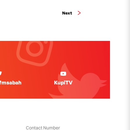
Next
ifmsabah
KupiTV