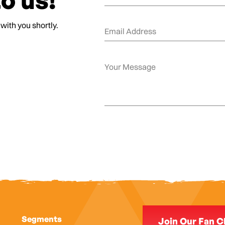
o us!
 with you shortly.
Segments
Join Our Fan C