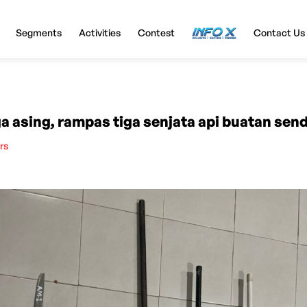
Segments
Activities
Contest
InfoX
Contact Us
ga asing, rampas tiga senjata api buatan send
rs