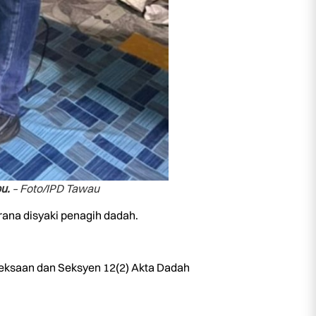
bu.
– Foto/IPD Tawau
rana disyaki penagih dadah.
eseksaan dan Seksyen 12(2) Akta Dadah