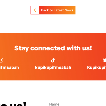
Back to Latest News
Stay connected with us!
ifmsabah
kupikupifmsabah
Kupikup