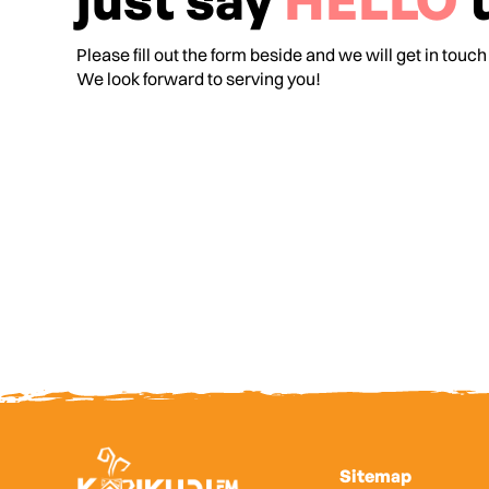
just say
HELLO
t
Please fill out the form beside and we will get in touch
We look forward to serving you!
Sitemap