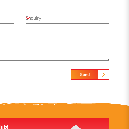
Send
lub!